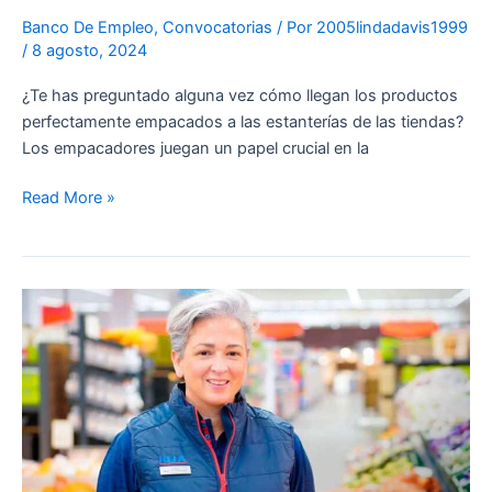
Banco De Empleo
,
Convocatorias
/ Por
2005lindadavis1999
/
8 agosto, 2024
¿Te has preguntado alguna vez cómo llegan los productos
perfectamente empacados a las estanterías de las tiendas?
Los empacadores juegan un papel crucial en la
Read More »
Trabaja
en
Aldi:
Tu
próxima
gran
oportunidad.