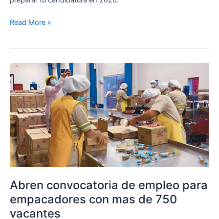
Read More »
Abren
convocatoria
de
empleo
para
empacadores
con
mas
de
750
Abren convocatoria de empleo para
vacantes
empacadores con mas de 750
vacantes