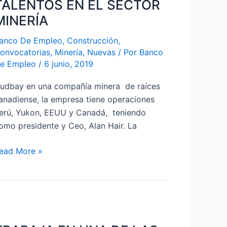
TALENTOS EN EL SECTOR
MINERÍA
UEVOS
ALENTOS
anco De Empleo
,
Construcción
,
N
onvocatorias
,
Minería
,
Nuevas
/ Por
Banco
e Empleo
/
6 junio, 2019
L
ECTOR
udbay en una compañía minera de raíces
INERÍA
anadiense, la empresa tiene operaciones
erú, Yukon, EEUU y Canadá, teniendo
omo presidente y Ceo, Alan Hair. La
ead More »
RABAJA
N