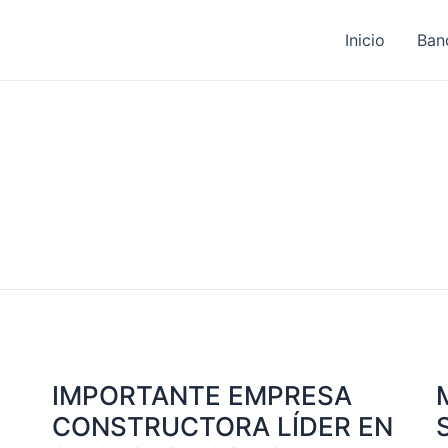
Inicio
Ban
IMPORTANTE
M
EMPRESA
H
IMPORTANTE EMPRESA
CONSTRUCTORA
A
LÍDER
S
CONSTRUCTORA LÍDER EN
EN
P