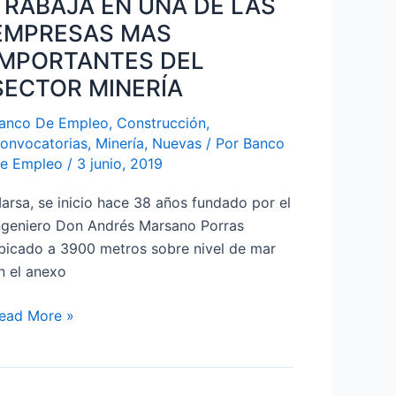
TRABAJA EN UNA DE LAS
NA
E
EMPRESAS MAS
AS
IMPORTANTES DEL
MPRESAS
SECTOR MINERÍA
AS
MPORTANTES
anco De Empleo
,
Construcción
,
EL
onvocatorias
,
Minería
,
Nuevas
/ Por
Banco
e Empleo
/
3 junio, 2019
ECTOR
INERÍA
arsa, se inicio hace 38 años fundado por el
ngeniero Don Andrés Marsano Porras
bicado a 3900 metros sobre nivel de mar
n el anexo
ead More »