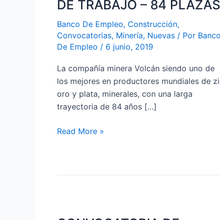
DE TRABAJO – 84 PLAZA
VACANTES
Banco De Empleo
,
Construcción
,
DE
Convocatorias
,
Minería
,
Nuevas
/ Por
Banc
TRABAJO
De Empleo
/
6 junio, 2019
–
84
La compañía minera Volcán siendo uno de
PLAZAS
los mejores en productores mundiales de zi
oro y plata, minerales, con una larga
trayectoria de 84 años […]
Read More »
CONVOCATORIA
DE