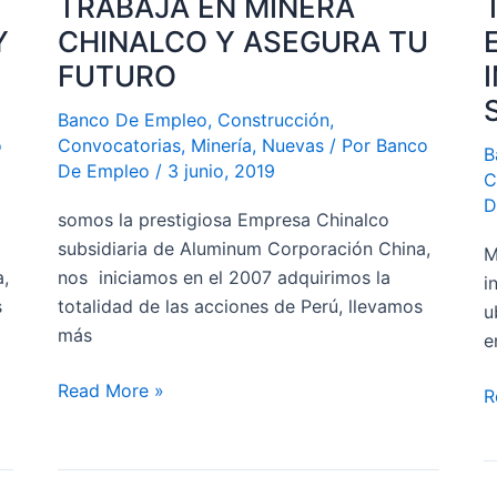
TRABAJA EN MINERA
MINERA
U
CHINALCO
D
Y
CHINALCO Y ASEGURA TU
Y
L
FUTURO
ASEGURA
E
Banco De Empleo
,
Construcción
,
TU
M
o
Convocatorias
,
Minería
,
Nuevas
/ Por
Banco
FUTURO
I
B
De Empleo
/
3 junio, 2019
D
C
D
S
somos la prestigiosa Empresa Chinalco
M
subsidiaria de Aluminum Corporación China,
M
a,
nos iniciamos en el 2007 adquirimos la
i
s
totalidad de las acciones de Perú, llevamos
u
más
e
Read More »
R