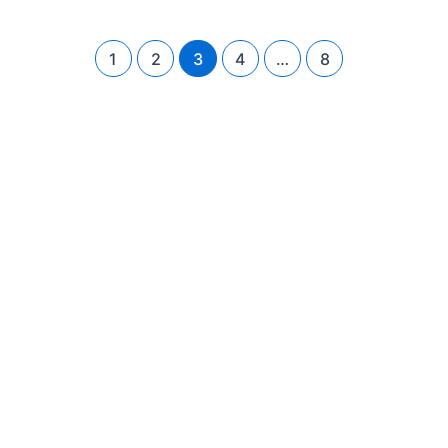
1
2
3
4
…
8