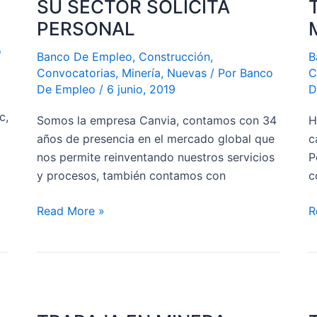
S
SU SECTOR SOLICITA
SU
A
PERSONAL
SECTOR
N
o
SOLICITA
T
Banco De Empleo
,
Construcción
,
B
PERSONAL
E
Convocatorias
,
Minería
,
Nuevas
/ Por
Banco
C
De Empleo
/
6 junio, 2019
D
E
S
c,
Somos la empresa Canvia, contamos con 34
H
M
años de presencia en el mercado global que
c
nos permite reinventando nuestros servicios
P
y procesos, también contamos con
c
Read More »
R
TRABAJA
T
EN
E