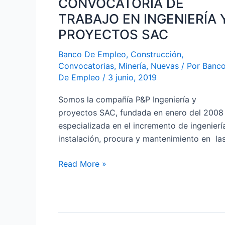
CONVOCATORIA DE
TRABAJO
EN
TRABAJO EN INGENIERÍA 
INGENIERÍA
PROYECTOS SAC
Y
Banco De Empleo
,
Construcción
,
PROYECTOS
Convocatorias
,
Minería
,
Nuevas
/ Por
Banc
SAC
De Empleo
/
3 junio, 2019
Somos la compañía P&P Ingeniería y
proyectos SAC, fundada en enero del 2008
especializada en el incremento de ingenierí
instalación, procura y mantenimiento en la
Read More »