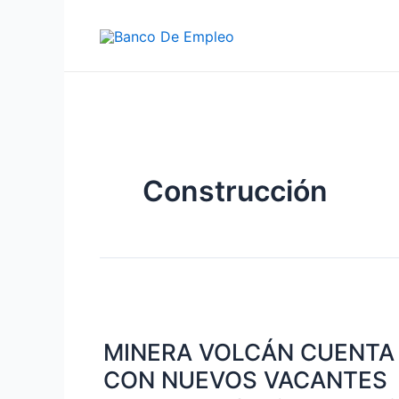
Ir
al
contenido
Construcción
MINERA
VOLCÁN
MINERA VOLCÁN CUENTA
CUENTA
CON
CON NUEVOS VACANTES
NUEVOS