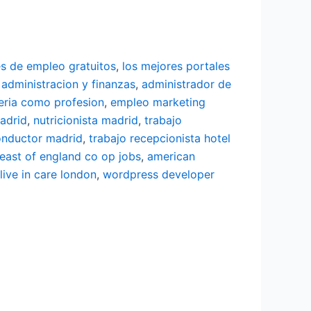
es de empleo gratuitos
,
los mejores portales
 administracion y finanzas
,
administrador de
eria como profesion
,
empleo marketing
adrid
,
nutricionista madrid
,
trabajo
onductor madrid
,
trabajo recepcionista hotel
east of england co op jobs
,
american
live in care london
,
wordpress developer