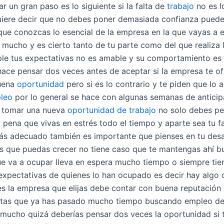
 un gran paso es lo siguiente si la falta de
trabajo
no es l
quiere decir que no debes poner demasiada confianza puede
que conozcas lo esencial de la empresa en la que vayas a
a mucho y es cierto tanto de tu parte como del que realiza 
ple tus expectativas no es amable y su comportamiento es 
hace pensar dos veces antes de aceptar si la empresa te of
buena
oportunidad
pero si es lo contrario y te piden que lo
leo
por lo general se hace con algunas semanas de antici
s tomar una nueva
oportunidad de trabajo
no solo debes pe
a pena que vivas en estrés todo el tiempo y aparte sea tu f
 más adecuado también es importante que pienses en tu desa
s que puedas crecer no tiene caso que te mantengas ahí bu
ue va a ocupar lleva en espera mucho tiempo o siempre tie
s expectativas de quienes lo han ocupado es decir hay algo
s la empresa que elijas debe contar con buena reputación 
ntas que ya has pasado mucho tiempo buscando empleo deb
 mucho quizá deberías pensar dos veces la oportunidad si t