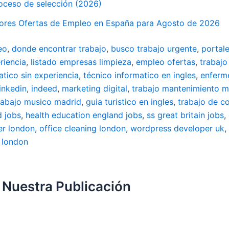
oceso de selección (2026)
 Mejores Ofertas de Empleo en España para Agosto de 2026
eo
,
donde encontrar trabajo
,
busco trabajo urgente
,
portal
riencia
,
listado empresas limpieza
,
empleo ofertas
,
trabajo
atico sin experiencia
,
técnico informatico en ingles
,
enferm
linkedin
,
indeed
,
marketing digital
,
trabajo mantenimiento m
rabajo musico madrid
,
guia turistico en ingles
,
trabajo de c
d jobs
,
health education england jobs
,
ss great britain jobs
,
er london
,
office cleaning london
,
wordpress developer uk
,
 london
 Nuestra Publicación