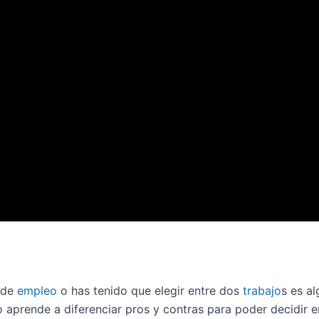
de
empleo
o has tenido que elegir entre dos
trabajo
s es a
 aprende a diferenciar pros y contras para poder decidir e