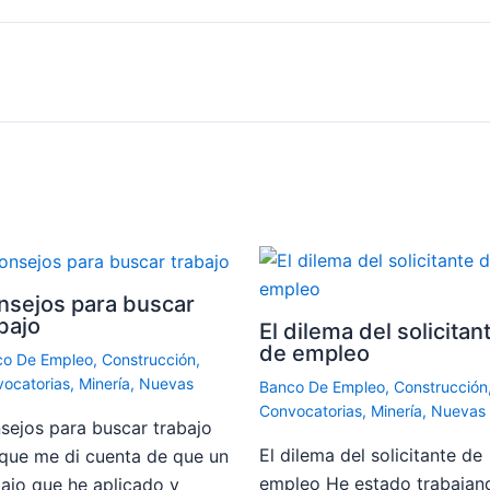
nsejos para buscar
bajo
El dilema del solicitan
de empleo
co De Empleo
,
Construcción
,
ocatorias
,
Minería
,
Nuevas
Banco De Empleo
,
Construcción
Convocatorias
,
Minería
,
Nuevas
sejos para buscar trabajo
El dilema del solicitante de
 que me di cuenta de que un
empleo He estado trabajan
bajo que he aplicado y