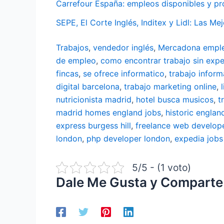
Carrefour España: empleos disponibles y pr
SEPE, El Corte Inglés, Inditex y Lidl: Las
Trabajos
,
vendedor inglés
,
Mercadona empl
de empleo
,
como encontrar trabajo sin expe
fincas
,
se ofrece informatico
,
trabajo inform
digital barcelona
,
trabajo marketing online
,
nutricionista madrid
,
hotel busca musicos
,
t
madrid
homes england jobs
,
historic englan
express burgess hill
,
freelance web develop
london
,
php developer london
,
expedia jobs
5/5 - (1 voto)
Dale Me Gusta y Comparte