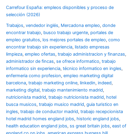
Carrefour España: empleos disponibles y proceso de
selección (2026)
Trabajos
,
vendedor inglés
,
Mercadona empleo
,
donde
encontrar trabajo
,
busco trabajo urgente
,
portales de
empleo gratuitos
,
los mejores portales de empleo
,
como
encontrar trabajo sin experiencia
,
listado empresas
limpieza
,
empleo ofertas
,
trabajo administracion y finanzas
,
administrador de fincas
,
se ofrece informatico
,
trabajo
informatico sin experiencia
,
técnico informatico en ingles
,
enfermeria como profesion
,
empleo marketing digital
barcelona
,
trabajo marketing online
,
linkedin
,
indeed
,
marketing digital
,
trabajo mantenimiento madrid
,
nutricionista madrid
,
trabajo nutricionista madrid
,
hotel
busca musicos
,
trabajo musico madrid
,
guia turistico en
ingles
,
trabajo de conductor madrid
,
trabajo recepcionista
hotel madrid
homes england jobs
,
historic england jobs
,
health education england jobs
,
ss great britain jobs
,
east of
england co op jobs
,
american express burgess hill
,