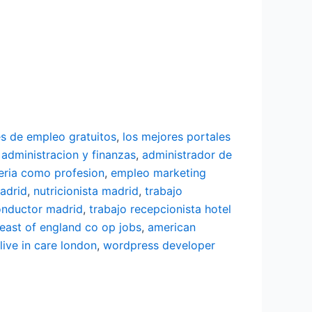
es de empleo gratuitos
,
los mejores portales
 administracion y finanzas
,
administrador de
eria como profesion
,
empleo marketing
adrid
,
nutricionista madrid
,
trabajo
onductor madrid
,
trabajo recepcionista hotel
east of england co op jobs
,
american
live in care london
,
wordpress developer