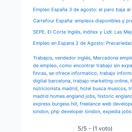
Empleo España 3 de agosto: el paro baja al 
Carrefour España: empleos disponibles y pr
SEPE, El Corte Inglés, Inditex y Lidl: Las
Empleo en Espana 2 de Agosto: Precariedad
Trabajos
,
vendedor inglés
,
Mercadona empl
de empleo
,
como encontrar trabajo sin expe
fincas
,
se ofrece informatico
,
trabajo inform
digital barcelona
,
trabajo marketing online
,
nutricionista madrid
,
hotel busca musicos
,
t
madrid
homes england jobs
,
historic englan
express burgess hill
,
freelance web develop
london
,
php developer london
,
expedia jobs
5/5 - (1 voto)