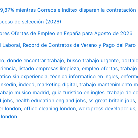
9,87% mientras Correos e Inditex disparan la contratación
oceso de selección (2026)
 Mejores Ofertas de Empleo en España para Agosto de 2026
 Laboral, Record de Contratos de Verano y Pago del Paro
eo
,
donde encontrar trabajo
,
busco trabajo urgente
,
portal
riencia
,
listado empresas limpieza
,
empleo ofertas
,
trabajo
atico sin experiencia
,
técnico informatico en ingles
,
enferm
linkedin
,
indeed
,
marketing digital
,
trabajo mantenimiento m
rabajo musico madrid
,
guia turistico en ingles
,
trabajo de c
d jobs
,
health education england jobs
,
ss great britain jobs
,
er london
,
office cleaning london
,
wordpress developer uk
,
 london