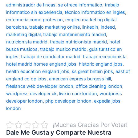
administrador de fincas
,
se ofrece informatico
,
trabajo
informatico sin experiencia
,
técnico informatico en ingles
,
enfermeria como profesion
,
empleo marketing digital
barcelona
,
trabajo marketing online
,
linkedin
,
indeed
,
marketing digital
,
trabajo mantenimiento madrid
,
nutricionista madrid
,
trabajo nutricionista madrid
,
hotel
busca musicos
,
trabajo musico madrid
,
guia turistico en
ingles
,
trabajo de conductor madrid
,
trabajo recepcionista
hotel madrid
homes england jobs
,
historic england jobs
,
health education england jobs
,
ss great britain jobs
,
east of
england co op jobs
,
american express burgess hill
,
freelance web developer london
,
office cleaning london
,
wordpress developer uk
,
live in care london
,
wordpress
developer london
,
php developer london
,
expedia jobs
london
¡Muchas Gracias Por Votar!
Dale Me Gusta y Comparte Nuestra