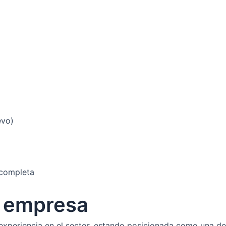
evo)
 completa
a empresa
periencia en el sector, estando posicionada como una de 