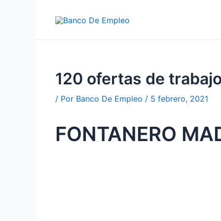
Ir
al
contenido
120 ofertas de trab
/ Por
Banco De Empleo
/
5 febrero, 2021
FONTANERO MA