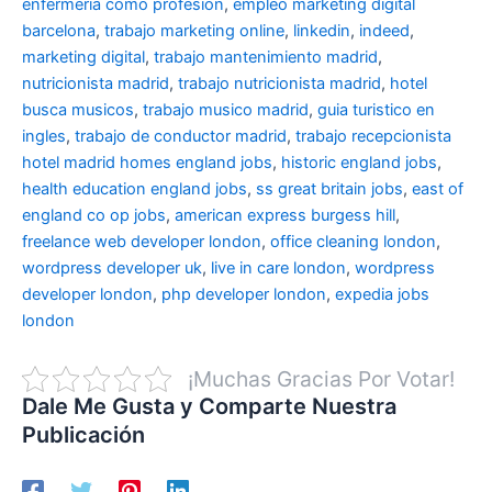
enfermeria como profesion
,
empleo marketing digital
barcelona
,
trabajo marketing online
,
linkedin
,
indeed
,
marketing digital
,
trabajo mantenimiento madrid
,
nutricionista madrid
,
trabajo nutricionista madrid
,
hotel
busca musicos
,
trabajo musico madrid
,
guia turistico en
ingles
,
trabajo de conductor madrid
,
trabajo recepcionista
hotel madrid
homes england jobs
,
historic england jobs
,
health education england jobs
,
ss great britain jobs
,
east of
england co op jobs
,
american express burgess hill
,
freelance web developer london
,
office cleaning london
,
wordpress developer uk
,
live in care london
,
wordpress
developer london
,
php developer london
,
expedia jobs
london
¡Muchas Gracias Por Votar!
Dale Me Gusta y Comparte Nuestra
Publicación