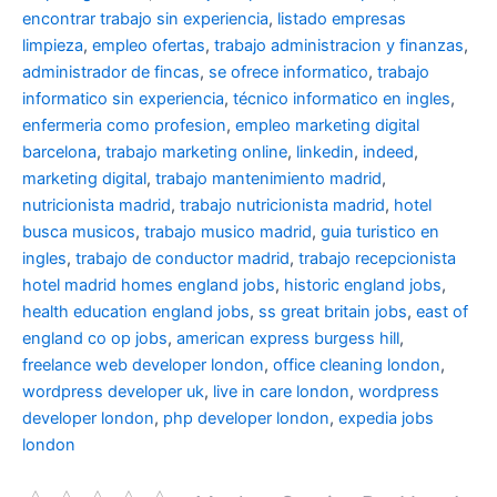
encontrar trabajo sin experiencia
,
listado empresas
limpieza
,
empleo ofertas
,
trabajo administracion y finanzas
,
administrador de fincas
,
se ofrece informatico
,
trabajo
informatico sin experiencia
,
técnico informatico en ingles
,
enfermeria como profesion
,
empleo marketing digital
barcelona
,
trabajo marketing online
,
linkedin
,
indeed
,
marketing digital
,
trabajo mantenimiento madrid
,
nutricionista madrid
,
trabajo nutricionista madrid
,
hotel
busca musicos
,
trabajo musico madrid
,
guia turistico en
ingles
,
trabajo de conductor madrid
,
trabajo recepcionista
hotel madrid
homes england jobs
,
historic england jobs
,
health education england jobs
,
ss great britain jobs
,
east of
england co op jobs
,
american express burgess hill
,
freelance web developer london
,
office cleaning london
,
wordpress developer uk
,
live in care london
,
wordpress
developer london
,
php developer london
,
expedia jobs
london