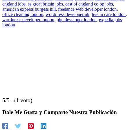
england jobs
,
ss great britain jobs
,
east of england co op jobs
,
american express burgess hill
,
freelance web developer london
,
office cleaning london
,
wordpress developer uk
,
live in care london
,
wordpress developer london
,
php developer london
,
expedia jobs
london
5/5 - (1 voto)
Dale Me Gusta y Comparte Nuestra Publicación