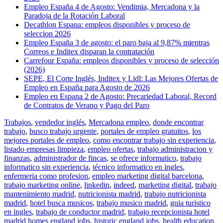
Empleo España 4 de Agosto: Vendimia, Mercadona y la
Paradoja de la Rotación Laboral
Decathlon Espana: empleos disponibles y proceso de
seleccion 2026
Empleo España 3 de agosto: el paro baja al 9,87% mientras
Correos e Inditex disparan la contratación
Carrefour España: empleos disponibles y proceso de selección
(2026)
SEPE, El Corte Inglés, Inditex y Lidl: Las Mejores Ofertas de
Empleo en España para Agosto de 2026
Empleo en Espana 2 de Agosto: Precariedad Laboral, Record
de Contratos de Verano y Pago del Paro
Trabajos
,
vendedor inglés
,
Mercadona empleo
,
donde encontrar
trabajo
,
busco trabajo urgente
,
portales de empleo gratuitos
,
los
mejores portales de empleo
,
como encontrar trabajo sin experiencia
,
listado empresas limpieza
,
empleo ofertas
,
trabajo administracion y
finanzas
,
administrador de fincas
,
se ofrece informatico
,
trabajo
informatico sin experiencia
,
técnico informatico en ingles
,
enfermeria como profesion
,
empleo marketing digital barcelona
,
trabajo marketing online
,
linkedin
,
indeed
,
marketing digital
,
trabajo
mantenimiento madrid
,
nutricionista madrid
,
trabajo nutricionista
madrid
,
hotel busca musicos
,
trabajo musico madrid
,
guia turistico
en ingles
,
trabajo de conductor madrid
,
trabajo recepcionista hotel
madrid
homes england jobs
,
historic england jobs
,
health education