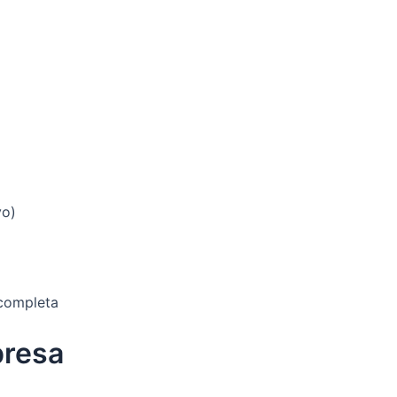
vo)
 completa
presa