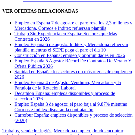
VER OFERTAS RELACIONADAS
Empleo en Espana 7 de agosto: el paro roza los 2,3 millones y
Mercadona, Correos e Inditex refuerzan plantilla
Trabajo Sin Experiencia en España: Sectores que Más
Contratan en 2026
Empleo España 6 de agosto: Inditex y Mercadona refuerzan
plantilla mientras el SEPE paga el paro el día 10
Construcción en España: empleo y oportunidades en 2026
Empleo España 5 Agosto: Récord De Contratos De Verano Y
Oferta Pública 2026
Sanidad en España: los sectores con más ofertas de empleo en
2026
Empleo España 4 de Agosto: Vendimia, Mercadona y la
Paradoja de la Rotación Laboral
Decathlon Espana: empleos disponibles y proceso de
seleccion 2026
Empleo España 3 de agosto: el paro baja al 9,87% mientras
Correos e Inditex disparan la contratación
Carrefour España: empleos disponibles y proceso de selección
(2026)
Trabajos
,
vendedor inglés
,
Mercadona empleo
,
donde encontrar