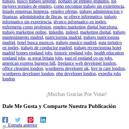
trabajo
,
busco trabajo urgente
,
portales de empleo gratuitos
,
los
mejores portales de empleo
,
como encontrar trabajo sin experiencia
,
listado empresas limpieza
,
empleo ofertas
,
trabajo administracion y
finanzas
,
administrador de fincas
,
se ofrece informatico
,
trabajo
informatico sin experiencia
,
técnico informatico en ingles
,
enfermeria como profesion
,
empleo marketing digital barcelona
,
trabajo marketing online
,
linkedin
,
indeed
,
marketing digital
,
trabajo
mantenimiento madrid
,
nutricionista madrid
,
trabajo nutricionista
madrid
,
hotel busca musicos
,
trabajo musico madrid
,
guia turistico
en ingles
,
trabajo de conductor madrid
,
trabajo recepcionista hotel
madrid
homes england jobs
,
historic england jobs
,
health education
england jobs
,
ss great britain jobs
,
east of england co op jobs
,
american express burgess hill
,
freelance web developer london
,
office cleaning london
,
wordpress developer uk
,
live in care london
,
wordpress developer london
,
php developer london
,
expedia jobs
london
¡Muchas Gracias Por Votar!
Dale Me Gusta y Comparte Nuestra Publicación
←
Entrada anterior