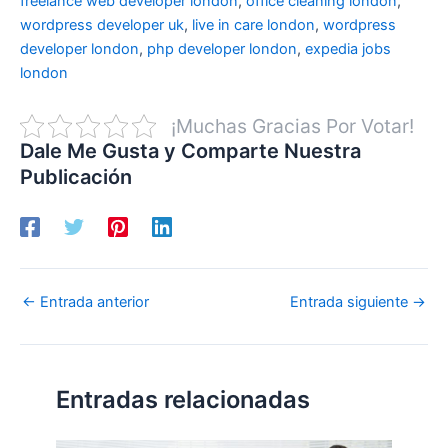
freelance web developer london
,
office cleaning london
,
wordpress developer uk
,
live in care london
,
wordpress
developer london
,
php developer london
,
expedia jobs
london
¡Muchas Gracias Por Votar!
Dale Me Gusta y Comparte Nuestra
Publicación
←
Entrada anterior
Entrada siguiente
→
Entradas relacionadas