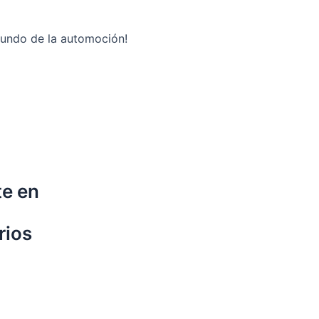
mundo de la automoción!
te en
rios