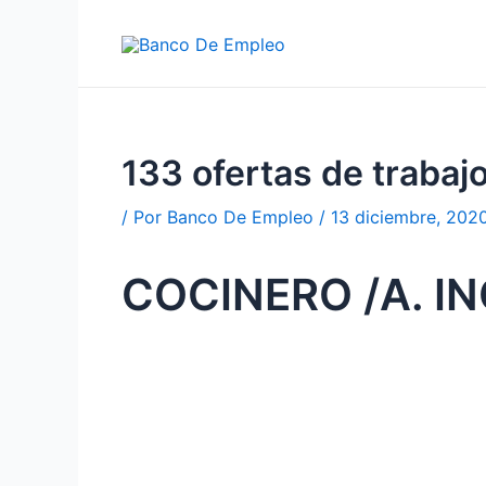
Ir
al
contenido
133 ofertas de traba
/ Por
Banco De Empleo
/
13 diciembre, 202
COCINERO /A. I