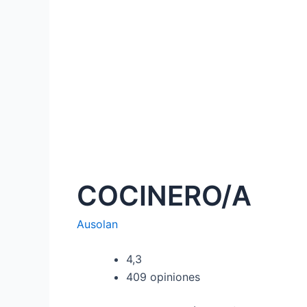
COCINERO/A
Ausolan
4,3
409 opiniones