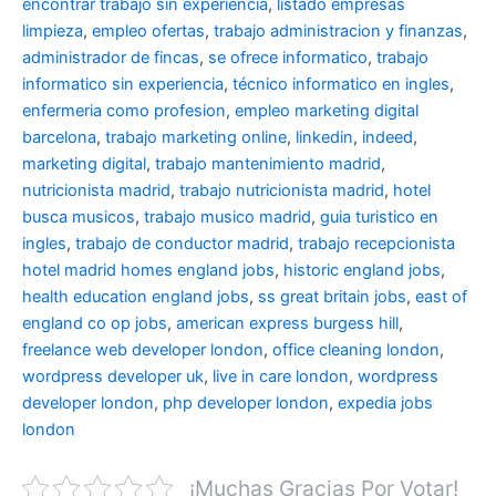
encontrar trabajo sin experiencia
,
listado empresas
limpieza
,
empleo ofertas
,
trabajo administracion y finanzas
,
administrador de fincas
,
se ofrece informatico
,
trabajo
informatico sin experiencia
,
técnico informatico en ingles
,
enfermeria como profesion
,
empleo marketing digital
barcelona
,
trabajo marketing online
,
linkedin
,
indeed
,
marketing digital
,
trabajo mantenimiento madrid
,
nutricionista madrid
,
trabajo nutricionista madrid
,
hotel
busca musicos
,
trabajo musico madrid
,
guia turistico en
ingles
,
trabajo de conductor madrid
,
trabajo recepcionista
hotel madrid
homes england jobs
,
historic england jobs
,
health education england jobs
,
ss great britain jobs
,
east of
england co op jobs
,
american express burgess hill
,
freelance web developer london
,
office cleaning london
,
wordpress developer uk
,
live in care london
,
wordpress
developer london
,
php developer london
,
expedia jobs
london
¡Muchas Gracias Por Votar!