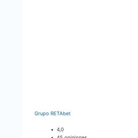
Grupo RETAbet
4,0
45 opiniones